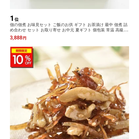
1
位
佃の佃煮 お味見セット ご飯のお供 ギフト お茶漬け 最中 佃煮 詰
め合わせ セット お取り寄せ お中元 夏ギフト 個包装 常温 高級 プ
レゼント 無添加 金沢 お茶漬けの素 器 内祝い 贈り物 お父さん 誕
3,888
円
生日プレゼント 子供 ヒルナンデス 器茶漬け