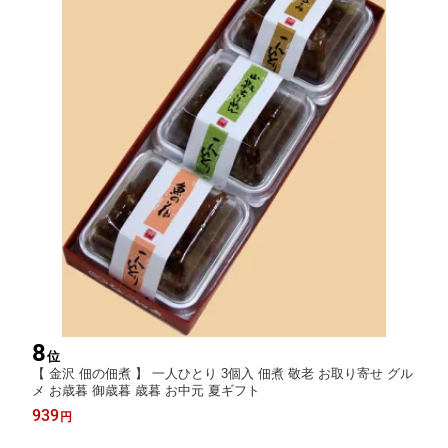
8
位
【 金沢 佃の佃煮 】 一人ひとり 3個入 佃煮 敬老 お取り寄せ グル
メ お歳暮 御歳暮 歳暮 お中元 夏ギフト
939
円