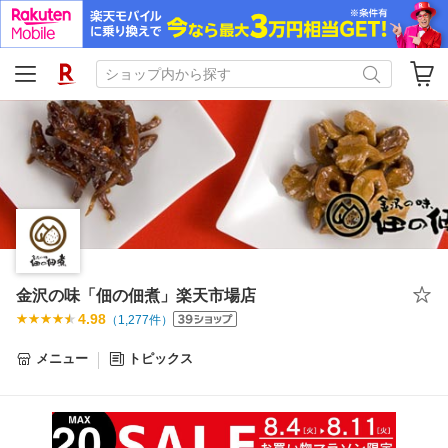
金沢の味「佃の佃煮」楽天市場店
4.98
（
1,277
件）
メニュー
トピックス