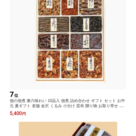
7
位
佃の佃煮 兼六味わい 10品入 佃煮 詰め合わせ ギフト セット お中
元 夏ギフト 老舗 金沢 くるみ 小分け 昆布 贈り物 お取り寄せ グ
ルメ 惣菜セット ご飯のお供 人気 御歳暮 歳暮 冬ギフト プレゼン
5,400
円
ト 佃煮セット 金沢名物 内祝い 誕生日