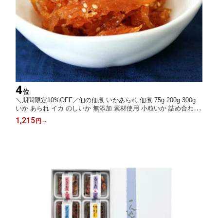
4
位
＼期間限定10%OFF／佃の佃煮 いかあられ 佃煮 75g 200g 300g
いか あられ イカ のしいか 無添加 素材使用 小粒いか 詰め合わせ
ギフト 贈り物 プレゼント お取り寄せ グルメ 内祝い 誕生日 食べ
1,215
円
～
比べ お節 お節料理 おせち料理 おせち お中元 夏ギフト