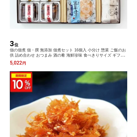
3
位
佃の佃煮 佃・撰 無添加 佃煮セット 16個入 小分け 惣菜 ご飯のお
供 詰め合わせ おつまみ 酒の肴 海鮮珍味 食べきりサイズ ギフト
贈り物 お取り寄せ グルメ 内祝い プレゼント お中元 夏ギフト 敬
5,022
円
老の日 誕生日 老舗の味 食べ比べ お節