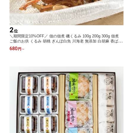
2
位
＼期間限定10%OFF／ 佃の佃煮 磯くるみ 100g 200g 300g 佃煮
ご飯のお供 くるみ 胡桃 ぎんぽ白魚 川海老 無添加 白胡麻 香ばし
い和惣菜 ご飯のお供 酒の肴 おつまみ 海鮮珍味 お取り寄せ グル
680
円
～
メ ギフト 贈り物 内祝い お中元 夏ギフト お節 お節料理 おせち料
理 おせち