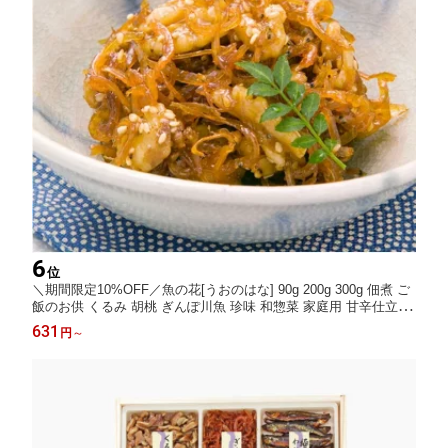
6
位
＼期間限定10%OFF／魚の花[うおのはな] 90g 200g 300g 佃煮 ご
飯のお供 くるみ 胡桃 ぎんぽ川魚 珍味 和惣菜 家庭用 甘辛仕立て
常備菜 朝食 お弁当 晩酌 おつまみ 敬老の日 ギフト 贈答用 お取り
631
円
～
寄せ グルメ お中元 夏ギフト 冬ギフト 人気 金沢名物 金沢