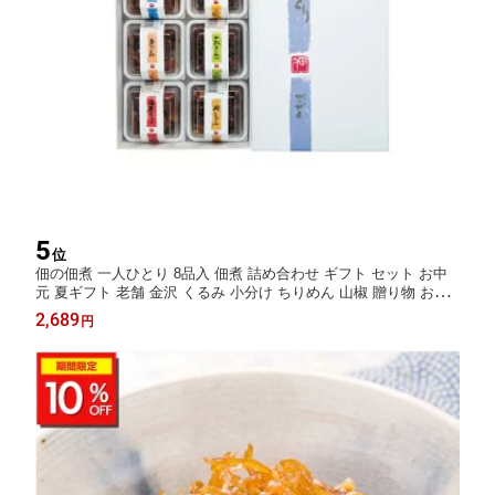
5
位
佃の佃煮 一人ひとり 8品入 佃煮 詰め合わせ ギフト セット お中
元 夏ギフト 老舗 金沢 くるみ 小分け ちりめん 山椒 贈り物 お取
り寄せ グルメ 惣菜セット ご飯のお供 人気 御歳暮 歳暮 冬ギフト
2,689
円
プレゼント 佃煮セット 金沢名物 内祝い 誕生日