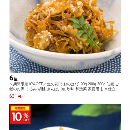
6
位
＼期間限定10%OFF／魚の花[うおのはな] 90g 200g 300g 佃煮 ご
飯のお供 くるみ 胡桃 ぎんぽ川魚 珍味 和惣菜 家庭用 甘辛仕立て
常備菜 朝食 お弁当 晩酌 おつまみ 敬老の日 ギフト 贈答用 お取り
631
円
～
寄せ グルメ お中元 夏ギフト 冬ギフト 人気 金沢名物 金沢