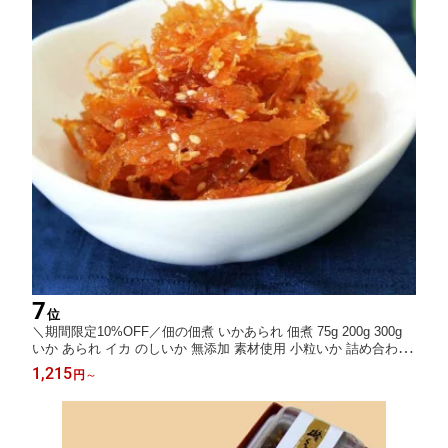
7
位
＼期間限定10%OFF／佃の佃煮 いかあられ 佃煮 75g 200g 300g
いか あられ イカ のしいか 無添加 素材使用 小粒いか 詰め合わせ
ギフト 贈り物 プレゼント お取り寄せ グルメ 内祝い 誕生日 食べ
1,215
円
～
比べ お節 お節料理 おせち料理 おせち お中元 夏ギフト