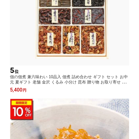
5
位
佃の佃煮 兼六味わい 10品入 佃煮 詰め合わせ ギフト セット お中
元 夏ギフト 老舗 金沢 くるみ 小分け 昆布 贈り物 お取り寄せ グ
ルメ 惣菜セット ご飯のお供 人気 御歳暮 歳暮 冬ギフト プレゼン
5,400
円
ト 佃煮セット 金沢名物 内祝い 誕生日