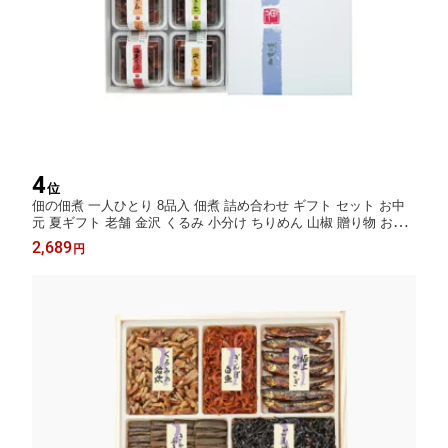
4
位
佃の佃煮 一人ひとり 8品入 佃煮 詰め合わせ ギフト セット お中
元 夏ギフト 老舗 金沢 くるみ 小分け ちりめん 山椒 贈り物 お取
り寄せ グルメ 惣菜セット ご飯のお供 人気 御歳暮 歳暮 冬ギフト
2,689
円
プレゼント 佃煮セット 金沢名物 内祝い 誕生日