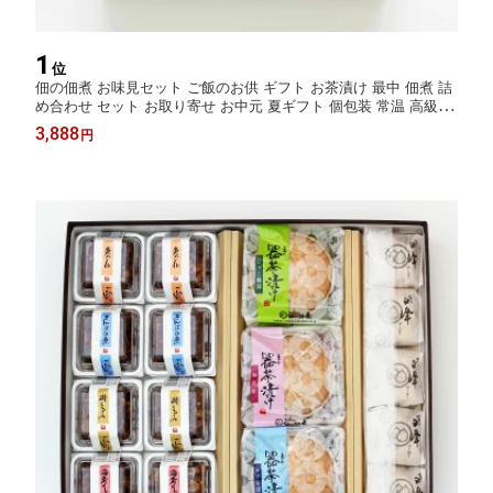
1
位
佃の佃煮 お味見セット ご飯のお供 ギフト お茶漬け 最中 佃煮 詰
め合わせ セット お取り寄せ お中元 夏ギフト 個包装 常温 高級 プ
レゼント 無添加 金沢 お茶漬けの素 器 内祝い 贈り物 お父さん 誕
3,888
円
生日プレゼント 子供 ヒルナンデス 器茶漬け