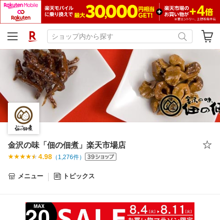
金沢の味「佃の佃煮」楽天市場店
4.98
（
1,276
件）
メニュー
トピックス