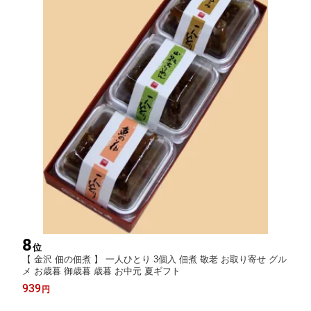
8
位
【 金沢 佃の佃煮 】 一人ひとり 3個入 佃煮 敬老 お取り寄せ グル
メ お歳暮 御歳暮 歳暮 お中元 夏ギフト
939
円