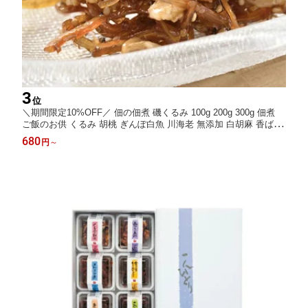
3
位
＼期間限定10%OFF／ 佃の佃煮 磯くるみ 100g 200g 300g 佃煮
ご飯のお供 くるみ 胡桃 ぎんぽ白魚 川海老 無添加 白胡麻 香ばし
い和惣菜 ご飯のお供 酒の肴 おつまみ 海鮮珍味 お取り寄せ グル
680
円
～
メ ギフト 贈り物 内祝い お中元 夏ギフト お節 お節料理 おせち料
理 おせち