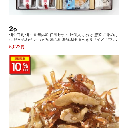
2
位
佃の佃煮 佃・撰 無添加 佃煮セット 16個入 小分け 惣菜 ご飯のお
供 詰め合わせ おつまみ 酒の肴 海鮮珍味 食べきりサイズ ギフト
贈り物 お取り寄せ グルメ 内祝い プレゼント お中元 夏ギフト 敬
5,022
円
老の日 誕生日 老舗の味 食べ比べ お節