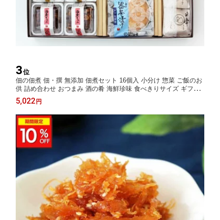
3
位
佃の佃煮 佃・撰 無添加 佃煮セット 16個入 小分け 惣菜 ご飯のお
供 詰め合わせ おつまみ 酒の肴 海鮮珍味 食べきりサイズ ギフト
贈り物 お取り寄せ グルメ 内祝い プレゼント お中元 夏ギフト 敬
5,022
円
老の日 誕生日 老舗の味 食べ比べ お節