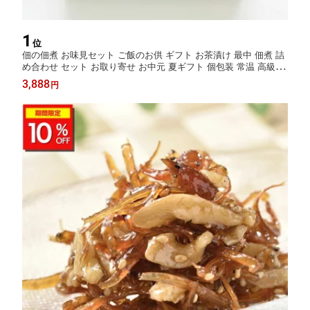
1
位
佃の佃煮 お味見セット ご飯のお供 ギフト お茶漬け 最中 佃煮 詰
め合わせ セット お取り寄せ お中元 夏ギフト 個包装 常温 高級 プ
レゼント 無添加 金沢 お茶漬けの素 器 内祝い 贈り物 お父さん 誕
3,888
円
生日プレゼント 子供 ヒルナンデス 器茶漬け