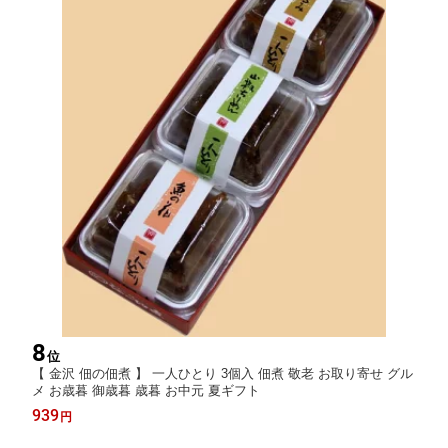
8
位
【 金沢 佃の佃煮 】 一人ひとり 3個入 佃煮 敬老 お取り寄せ グル
メ お歳暮 御歳暮 歳暮 お中元 夏ギフト
939
円