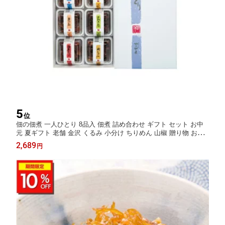
5
位
佃の佃煮 一人ひとり 8品入 佃煮 詰め合わせ ギフト セット お中
元 夏ギフト 老舗 金沢 くるみ 小分け ちりめん 山椒 贈り物 お取
り寄せ グルメ 惣菜セット ご飯のお供 人気 御歳暮 歳暮 冬ギフト
2,689
円
プレゼント 佃煮セット 金沢名物 内祝い 誕生日