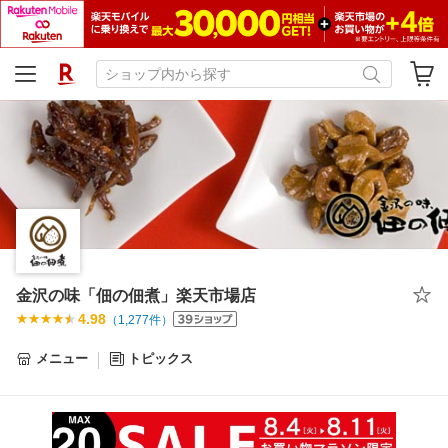
金沢の味「佃の佃煮」楽天市場店
4.98
（
1,277
件）
メニュー
トピックス