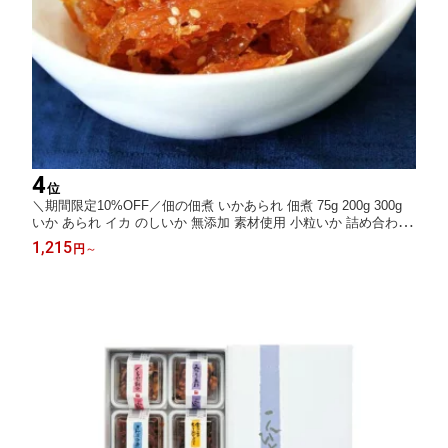
4
位
＼期間限定10%OFF／佃の佃煮 いかあられ 佃煮 75g 200g 300g
いか あられ イカ のしいか 無添加 素材使用 小粒いか 詰め合わせ
ギフト 贈り物 プレゼント お取り寄せ グルメ 内祝い 誕生日 食べ
1,215
円
～
比べ お節 お節料理 おせち料理 おせち お中元 夏ギフト