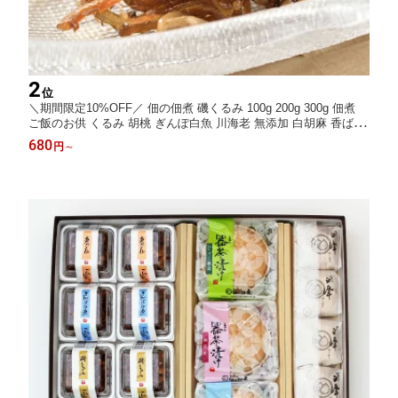
2
位
＼期間限定10%OFF／ 佃の佃煮 磯くるみ 100g 200g 300g 佃煮
ご飯のお供 くるみ 胡桃 ぎんぽ白魚 川海老 無添加 白胡麻 香ばし
い和惣菜 ご飯のお供 酒の肴 おつまみ 海鮮珍味 お取り寄せ グル
680
円
～
メ ギフト 贈り物 内祝い お中元 夏ギフト お節 お節料理 おせち料
理 おせち