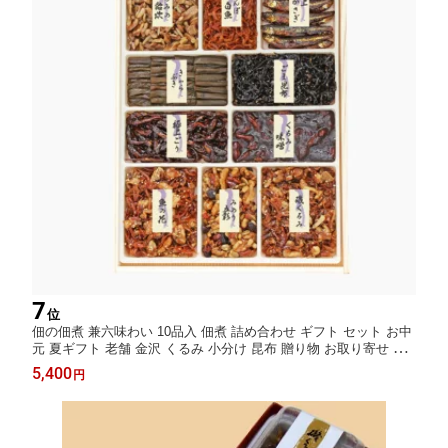
7
位
佃の佃煮 兼六味わい 10品入 佃煮 詰め合わせ ギフト セット お中
元 夏ギフト 老舗 金沢 くるみ 小分け 昆布 贈り物 お取り寄せ グ
ルメ 惣菜セット ご飯のお供 人気 御歳暮 歳暮 冬ギフト プレゼン
5,400
円
ト 佃煮セット 金沢名物 内祝い 誕生日