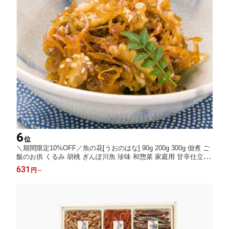
6
位
＼期間限定10%OFF／魚の花[うおのはな] 90g 200g 300g 佃煮 ご
飯のお供 くるみ 胡桃 ぎんぽ川魚 珍味 和惣菜 家庭用 甘辛仕立て
常備菜 朝食 お弁当 晩酌 おつまみ 敬老の日 ギフト 贈答用 お取り
631
円
～
寄せ グルメ お中元 夏ギフト 冬ギフト 人気 金沢名物 金沢