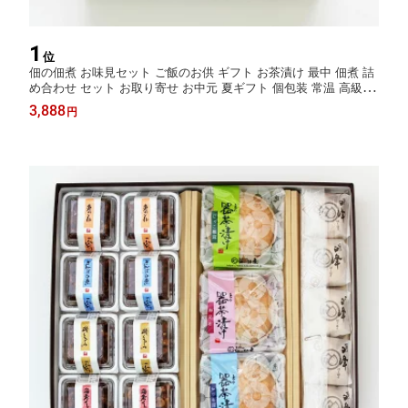
1
位
佃の佃煮 お味見セット ご飯のお供 ギフト お茶漬け 最中 佃煮 詰
め合わせ セット お取り寄せ お中元 夏ギフト 個包装 常温 高級 プ
レゼント 無添加 金沢 お茶漬けの素 器 内祝い 贈り物 お父さん 誕
3,888
円
生日プレゼント 子供 ヒルナンデス 器茶漬け