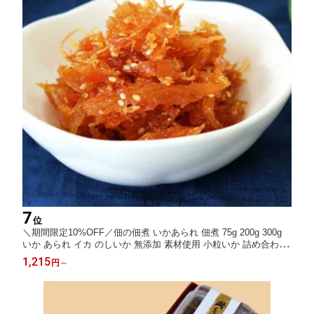
7
位
＼期間限定10%OFF／佃の佃煮 いかあられ 佃煮 75g 200g 300g
いか あられ イカ のしいか 無添加 素材使用 小粒いか 詰め合わせ
ギフト 贈り物 プレゼント お取り寄せ グルメ 内祝い 誕生日 食べ
1,215
円
～
比べ お節 お節料理 おせち料理 おせち お中元 夏ギフト