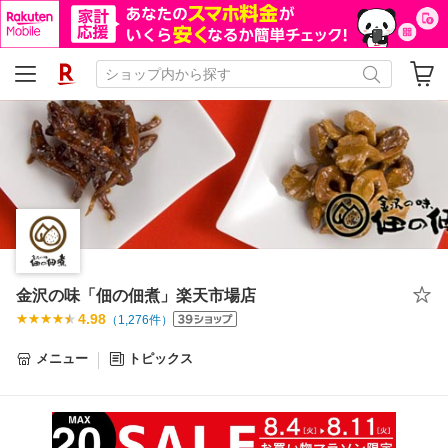
金沢の味「佃の佃煮」楽天市場店
4.98
（
1,276
件）
メニュー
トピックス