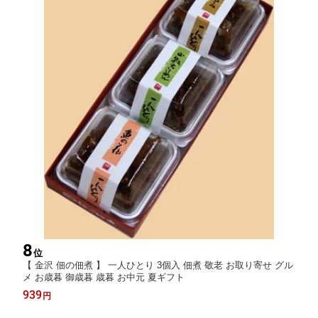
8
位
【 金沢 佃の佃煮 】 一人ひとり 3個入 佃煮 敬老 お取り寄せ グル
メ お歳暮 御歳暮 歳暮 お中元 夏ギフト
939
円