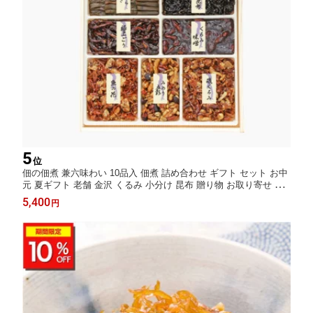
5
位
佃の佃煮 兼六味わい 10品入 佃煮 詰め合わせ ギフト セット お中
元 夏ギフト 老舗 金沢 くるみ 小分け 昆布 贈り物 お取り寄せ グ
ルメ 惣菜セット ご飯のお供 人気 御歳暮 歳暮 冬ギフト プレゼン
5,400
円
ト 佃煮セット 金沢名物 内祝い 誕生日