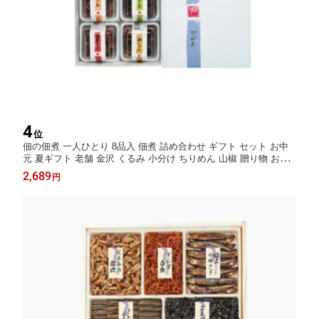
4
位
佃の佃煮 一人ひとり 8品入 佃煮 詰め合わせ ギフト セット お中
元 夏ギフト 老舗 金沢 くるみ 小分け ちりめん 山椒 贈り物 お取
り寄せ グルメ 惣菜セット ご飯のお供 人気 御歳暮 歳暮 冬ギフト
2,689
円
プレゼント 佃煮セット 金沢名物 内祝い 誕生日