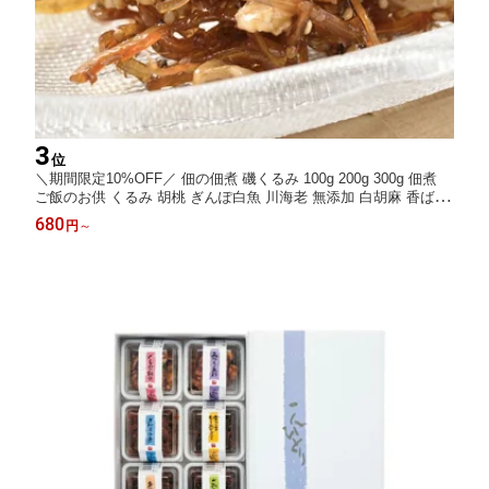
3
位
＼期間限定10%OFF／ 佃の佃煮 磯くるみ 100g 200g 300g 佃煮
ご飯のお供 くるみ 胡桃 ぎんぽ白魚 川海老 無添加 白胡麻 香ばし
い和惣菜 ご飯のお供 酒の肴 おつまみ 海鮮珍味 お取り寄せ グル
680
円
～
メ ギフト 贈り物 内祝い お中元 夏ギフト お節 お節料理 おせち料
理 おせち