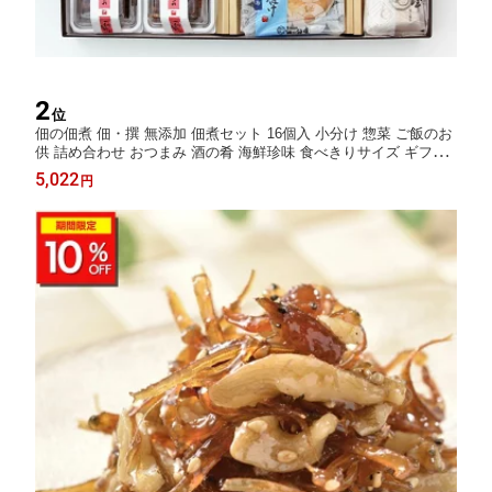
2
位
佃の佃煮 佃・撰 無添加 佃煮セット 16個入 小分け 惣菜 ご飯のお
供 詰め合わせ おつまみ 酒の肴 海鮮珍味 食べきりサイズ ギフト
贈り物 お取り寄せ グルメ 内祝い プレゼント お中元 夏ギフト 敬
5,022
円
老の日 誕生日 老舗の味 食べ比べ お節