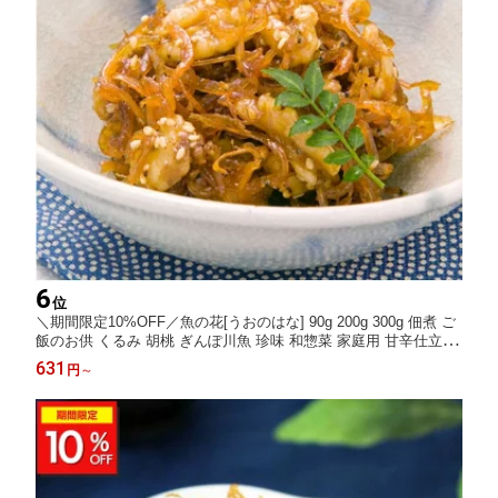
6
位
＼期間限定10%OFF／魚の花[うおのはな] 90g 200g 300g 佃煮 ご
飯のお供 くるみ 胡桃 ぎんぽ川魚 珍味 和惣菜 家庭用 甘辛仕立て
常備菜 朝食 お弁当 晩酌 おつまみ 敬老の日 ギフト 贈答用 お取り
631
円
～
寄せ グルメ お中元 夏ギフト 冬ギフト 人気 金沢名物 金沢