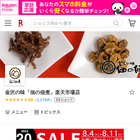
金沢の味「佃の佃煮」楽天市場店
4.98
（
1,276
件）
メニュー
トピックス