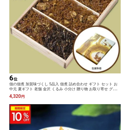
6
位
佃の佃煮 加賀味づくし 5品入 佃煮 詰め合わせ ギフト セット お
中元 夏ギフト 老舗 金沢 くるみ 小分け 贈り物 お取り寄せ グルメ
惣菜セット ご飯のお供 人気 御歳暮 歳暮 冬ギフト プレゼント 佃
4,320
円
煮セット 金沢名物 魚の花 磯くるみ 極上若さぎ