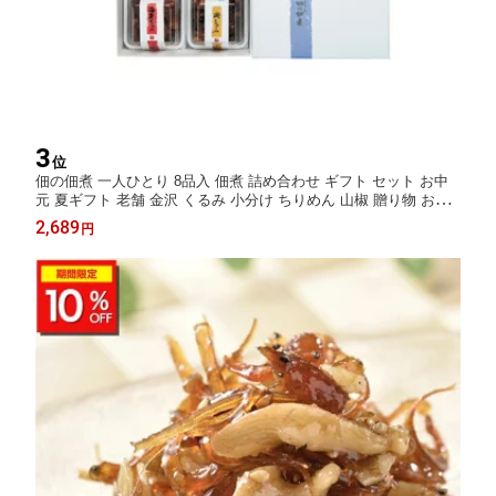
3
位
佃の佃煮 一人ひとり 8品入 佃煮 詰め合わせ ギフト セット お中
元 夏ギフト 老舗 金沢 くるみ 小分け ちりめん 山椒 贈り物 お取
り寄せ グルメ 惣菜セット ご飯のお供 人気 御歳暮 歳暮 冬ギフト
2,689
円
プレゼント 佃煮セット 金沢名物 内祝い 誕生日