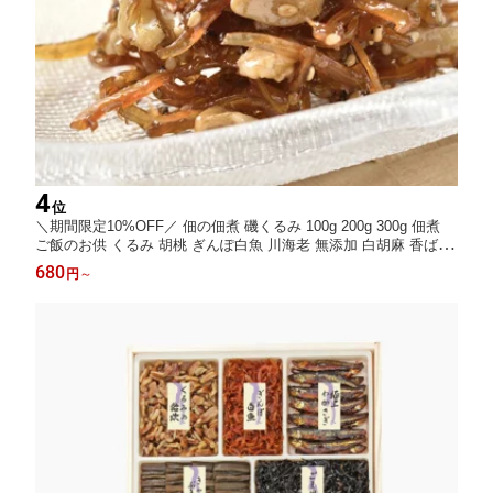
4
位
＼期間限定10%OFF／ 佃の佃煮 磯くるみ 100g 200g 300g 佃煮
ご飯のお供 くるみ 胡桃 ぎんぽ白魚 川海老 無添加 白胡麻 香ばし
い和惣菜 ご飯のお供 酒の肴 おつまみ 海鮮珍味 お取り寄せ グル
680
円
～
メ ギフト 贈り物 内祝い お中元 夏ギフト お節 お節料理 おせち料
理 おせち