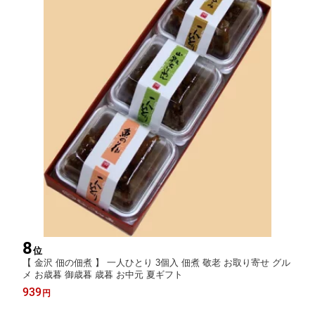
8
位
【 金沢 佃の佃煮 】 一人ひとり 3個入 佃煮 敬老 お取り寄せ グル
メ お歳暮 御歳暮 歳暮 お中元 夏ギフト
939
円