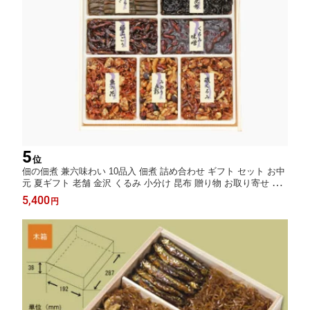
5
位
佃の佃煮 兼六味わい 10品入 佃煮 詰め合わせ ギフト セット お中
元 夏ギフト 老舗 金沢 くるみ 小分け 昆布 贈り物 お取り寄せ グ
ルメ 惣菜セット ご飯のお供 人気 御歳暮 歳暮 冬ギフト プレゼン
5,400
円
ト 佃煮セット 金沢名物 内祝い 誕生日