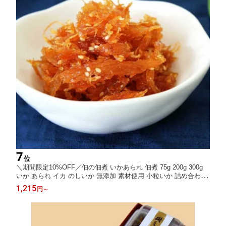
7
位
＼期間限定10%OFF／佃の佃煮 いかあられ 佃煮 75g 200g 300g
いか あられ イカ のしいか 無添加 素材使用 小粒いか 詰め合わせ
ギフト 贈り物 プレゼント お取り寄せ グルメ 内祝い 誕生日 食べ
1,215
円
～
比べ お節 お節料理 おせち料理 おせち お中元 夏ギフト