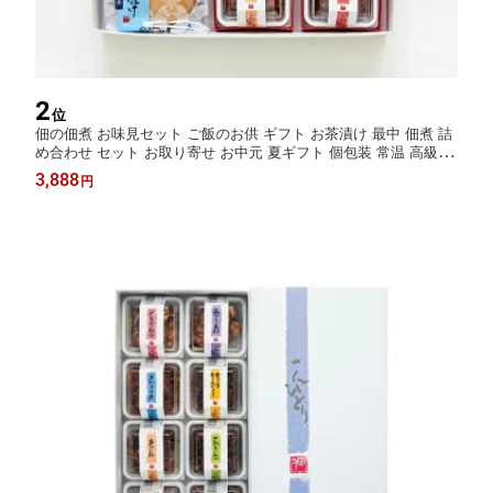
2
位
佃の佃煮 お味見セット ご飯のお供 ギフト お茶漬け 最中 佃煮 詰
め合わせ セット お取り寄せ お中元 夏ギフト 個包装 常温 高級 プ
レゼント 無添加 金沢 お茶漬けの素 器 内祝い 贈り物 お父さん 誕
3,888
円
生日プレゼント 子供 ヒルナンデス 器茶漬け