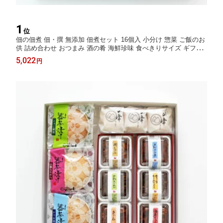
1
位
佃の佃煮 佃・撰 無添加 佃煮セット 16個入 小分け 惣菜 ご飯のお
供 詰め合わせ おつまみ 酒の肴 海鮮珍味 食べきりサイズ ギフト
贈り物 お取り寄せ グルメ 内祝い プレゼント お中元 夏ギフト 敬
5,022
円
老の日 誕生日 老舗の味 食べ比べ お節