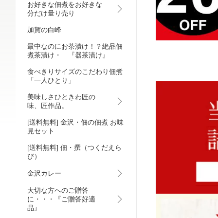
お好きな佃煮をお好きな
分だけ量り売り
加賀の白峰
最中なのにお茶漬け！？絶品佃
煮茶漬け・ 『器茶漬け』
食べきりサイズのこだわり佃煮
「一人ひとり」
美味しさひときわ匠の
味、匠作品。
[送料無料] 金沢・佃の佃煮 お味
見セット
[送料無料] 佃・撰（つくだえら
び）
金沢カレー
大切な方へのご贈答
に・・・『ご贈答好適
品』