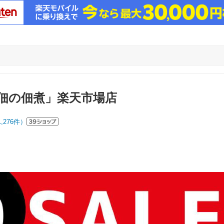
佃の佃煮」楽天市場店
1,276
件）