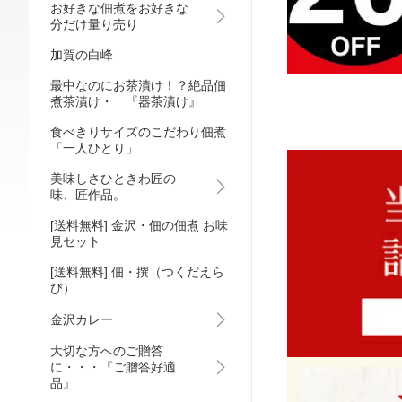
お好きな佃煮をお好きな
分だけ量り売り
加賀の白峰
最中なのにお茶漬け！？絶品佃
煮茶漬け・ 『器茶漬け』
食べきりサイズのこだわり佃煮
「一人ひとり」
美味しさひときわ匠の
味、匠作品。
[送料無料] 金沢・佃の佃煮 お味
見セット
[送料無料] 佃・撰（つくだえら
び）
金沢カレー
大切な方へのご贈答
に・・・『ご贈答好適
品』